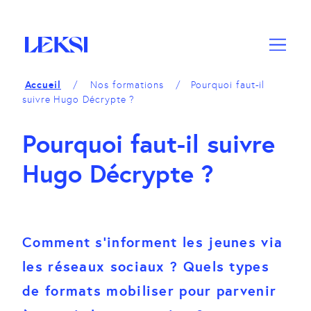
A
M
A
c
e
c
c
n
c
é
u
é
d
d
Accueil
Nos formations
Pourquoi faut-il
e
e
suivre Hugo Décrypte ?
r
r
a
a
Pourquoi faut-il suivre
u
u
c
p
Hugo Décrypte ?
o
i
n
e
t
d
e
d
Comment s'informent les jeunes via
n
e
u
p
les réseaux sociaux ? Quels types
a
de formats mobiliser pour parvenir
g
e