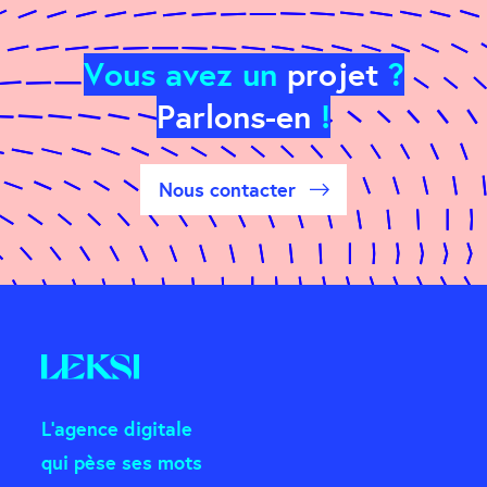
Vous avez un
projet
?
Parlons-en
!
Nous contacter
L'agence digitale
qui pèse ses mots