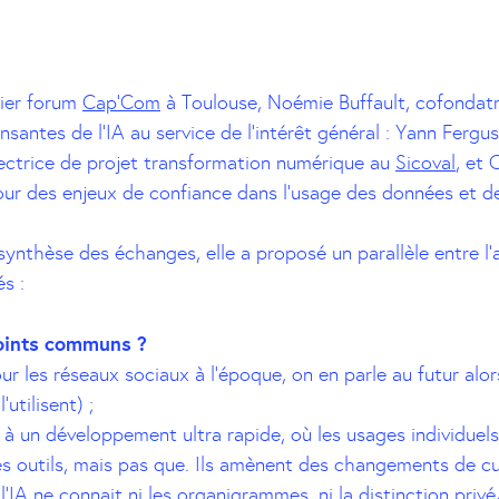
nier forum
Cap’Com
à Toulouse, Noémie Buffault, cofondatri
nsantes de l’IA au service de l’intérêt général : Yann Fergus
rectrice de projet transformation numérique au
Sicoval
, et 
tour des enjeux de confiance dans l’usage des données et de 
synthèse des échanges, elle a proposé un parallèle entre l’
és :
oints communs ?
 les réseaux sociaux à l’époque, on en parle au futur alors
l’utilisent) ;
 à un développement ultra rapide, où les usages individuels 
s outils, mais pas que. Ils amènent des changements de cu
 l’IA ne connait ni les organigrammes, ni la distinction priv