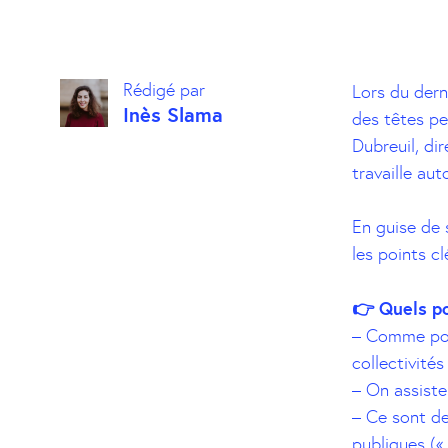
Rédigé par
Lors du der
Inès Slama
des têtes pe
Dubreuil, di
travaille au
En guise de 
les points cl
👉 Quels p
– Comme pour
collectivités 
– On assiste
– Ce sont de
publiques («