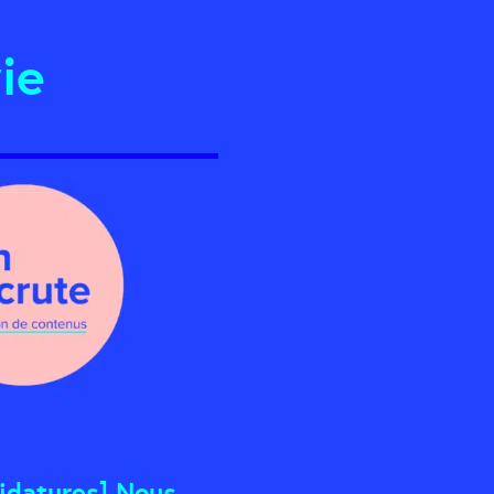
ie
didatures] Nous