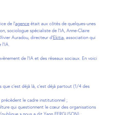
ce de l’
agence
était aux côtés de quelques-unes
on, sociologue spécialiste de l’IA, Anne-Claire
Olivier Auradou, directeur d’
Ekitia,
association qui
l’IA.
avènement de l’IA et des réseaux sociaux. En voici
 que c’est déjà là, c’est déjà partout (1/4 des
précèdent le cadre institutionnel ;
lture qui questionnent le cœur des organisations
é/publique » nous a dit
Yann FERGUSON
) ;