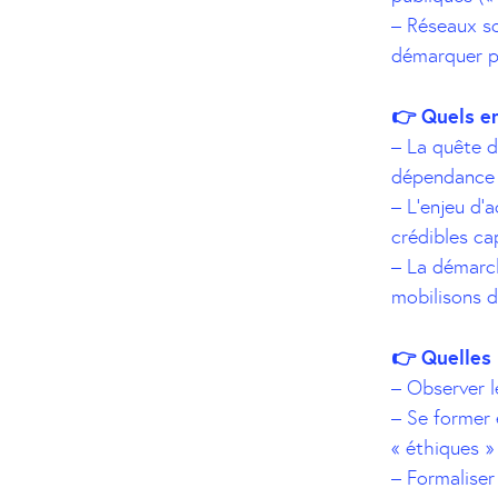
– Réseaux so
démarquer par
👉 Quels e
– La quête d
dépendance 
– L’enjeu d’
crédibles cap
– La démarc
mobilisons de
👉 Quelles 
– Observer l
– Se former 
« éthiques »
– Formaliser