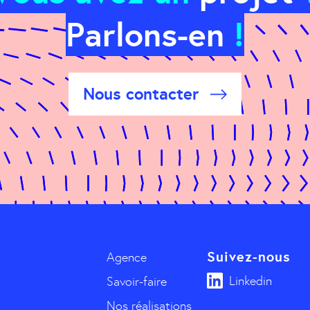
Parlons-en
!
Nous contacter
Suivez-nous
Agence
Linkedin
Savoir-faire
Nos réalisations