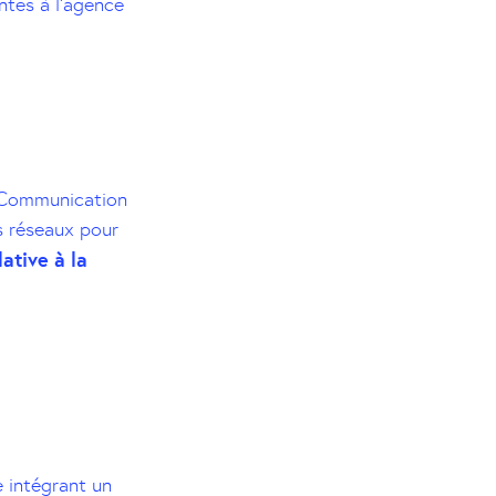
ntes à l’agence
 Communication
es réseaux pour
ative à la
 intégrant un