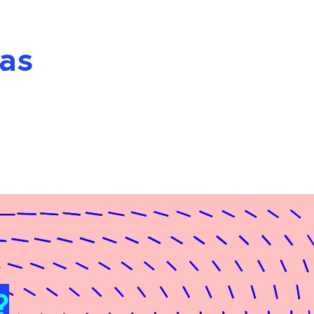
cas
?