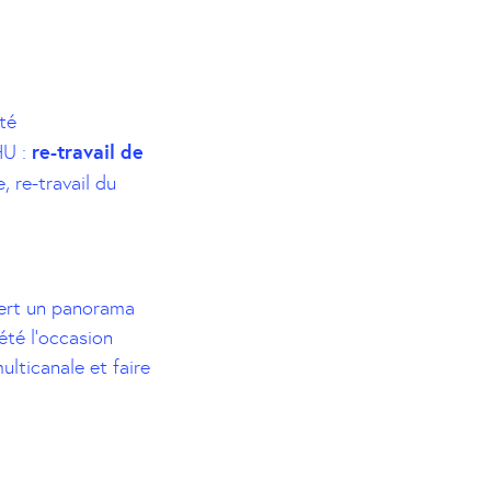
té
re-travail de
HU :
 re-travail du
fert un panorama
été l’occasion
ulticanale et faire