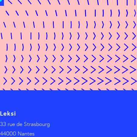
Leksi
33 rue de Strasbourg
44000 Nantes