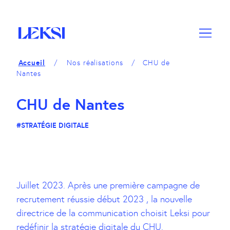
A
M
A
c
e
c
c
n
c
é
u
é
d
d
Accueil
Nos réalisations
CHU de
e
e
Nantes
r
r
a
a
CHU de Nantes
u
u
c
p
#STRATÉGIE DIGITALE
o
i
n
e
t
d
e
d
n
e
Juillet 2023. Après une première campagne de
u
p
recrutement réussie début 2023 , la nouvelle
a
directrice de la communication choisit Leksi pour
g
redéfinir la stratégie digitale du CHU.
e