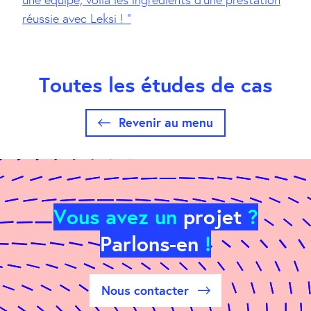
une équipe, voilà les ingrédients d’une prestation
réussie avec Leksi ! “
Toutes les études de cas
Revenir au menu
Vous avez un
projet
?
Parlons-en
!
Nous contacter