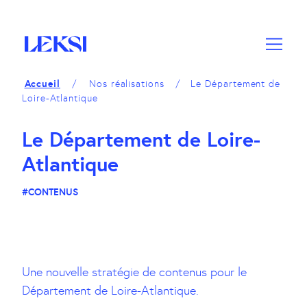
A
M
A
c
e
c
c
n
c
é
u
é
d
d
Accueil
Nos réalisations
Le Département de
e
e
Loire-Atlantique
r
r
a
a
Le Département de Loire-
u
u
c
p
Atlantique
o
i
n
e
#CONTENUS
t
d
e
d
n
e
u
p
a
Une nouvelle stratégie de contenus pour le
g
Département de Loire-Atlantique.
e