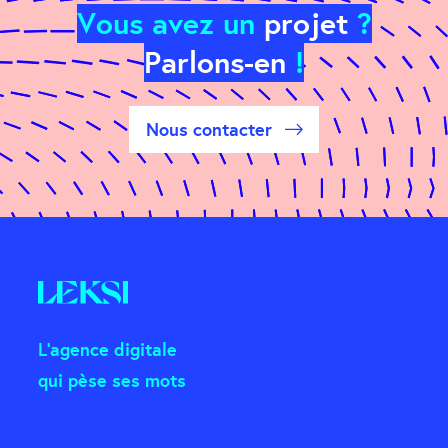
Vous avez un
projet
?
Parlons-en
!
Nous contacter
L'agence digitale
qui pèse ses mots