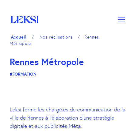
A
M
A
c
e
c
c
n
c
é
u
é
d
d
Accueil
Nos réalisations
Rennes
e
e
Métropole
r
r
a
a
Rennes Métropole
u
u
c
p
#FORMATION
o
i
n
e
t
d
e
d
n
e
Leksi forme les chargé.es de communication de la
u
p
ville de Rennes à l’élaboration d’une stratégie
a
digitale et aux publicités Méta.
g
e