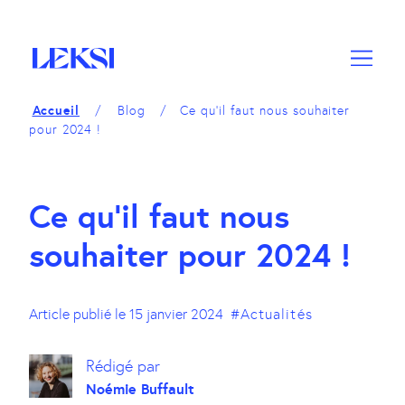
A
M
A
c
e
c
c
n
c
é
u
é
d
d
Accueil
Blog
Ce qu’il faut nous souhaiter
e
e
pour 2024 !
r
r
a
a
u
u
Ce qu’il faut nous
c
p
o
i
souhaiter pour 2024 !
n
e
t
d
e
d
n
e
Article publié le
15 janvier 2024
#Actualités
u
p
a
Rédigé par
g
Noémie Buffault
e