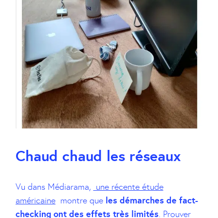
Chaud chaud les réseaux
Vu dans Médiarama,
une récente étude
les démarches de fact-
américaine
montre que
checking ont des effets très limités
. Prouver