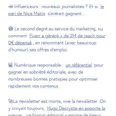
📣 Influenceurs : nouveaux journalistes ? Et si
le
pari de Nice Matin
s’avérait gagnant…
😅 Le second degré au service du marketing, ou
comment
Fiverr a généré + de 2M de reach pour
0€ dépensé
, en renommant (avec beaucoup
d’humour) ses offres d’emploi.
💻 Numérique responsable :
un référentiel
pour
gagner en sobriété éditoriale, avec de
nombreuses bonnes pratiques pour optimiser
rapidement vos contenus.
🚀La newsletter est morte, vive la newsletter. On
y croyait toujours,
Hugo Decrypte en apporte la
preuve
: ce format éditorial a encore de beaux